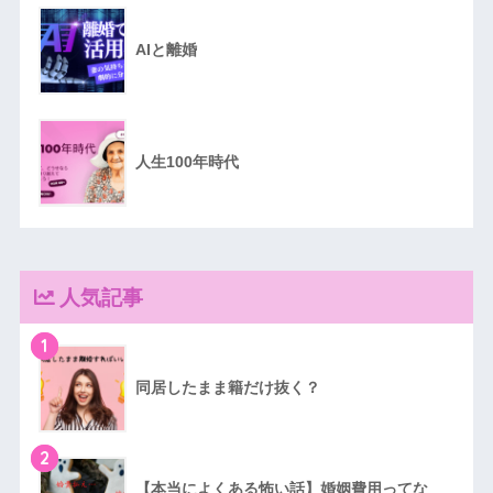
AIと離婚
人生100年時代
人気記事
1
同居したまま籍だけ抜く？
2
【本当によくある怖い話】婚姻費用ってな