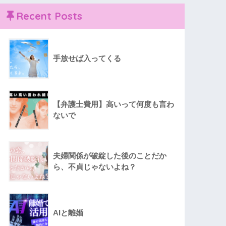
Recent Posts
手放せば入ってくる
【弁護士費用】高いって何度も言わ
ないで
夫婦関係が破綻した後のことだか
ら、不貞じゃないよね？
AIと離婚