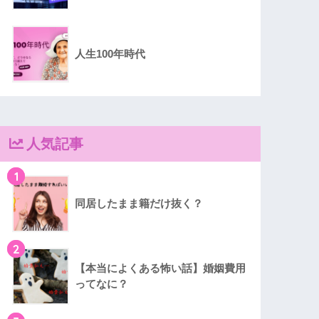
人生100年時代
人気記事
1
同居したまま籍だけ抜く？
2
【本当によくある怖い話】婚姻費用
ってなに？