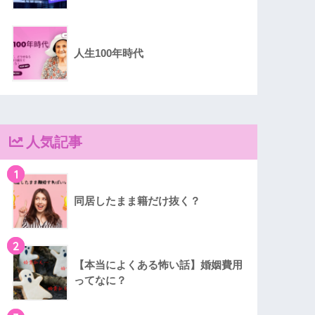
人生100年時代
人気記事
1
同居したまま籍だけ抜く？
2
【本当によくある怖い話】婚姻費用
ってなに？