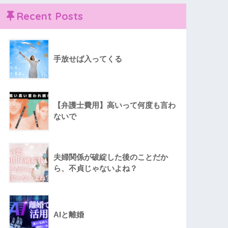
Recent Posts
手放せば入ってくる
【弁護士費用】高いって何度も言わ
ないで
夫婦関係が破綻した後のことだか
ら、不貞じゃないよね？
AIと離婚