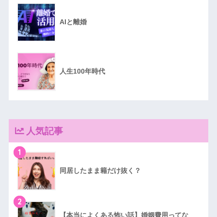
AIと離婚
人生100年時代
人気記事
1
同居したまま籍だけ抜く？
2
【本当によくある怖い話】婚姻費用ってな