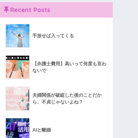
Recent Posts
手放せば入ってくる
【弁護士費用】高いって何度も言わ
ないで
夫婦関係が破綻した後のことだか
ら、不貞じゃないよね？
AIと離婚