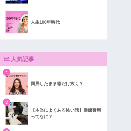
人生100年時代
人気記事
1
同居したまま籍だけ抜く？
2
【本当によくある怖い話】婚姻費用
ってなに？