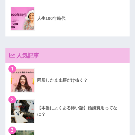
人生100年時代
人気記事
1
同居したまま籍だけ抜く？
2
【本当によくある怖い話】婚姻費用ってな
に？
3