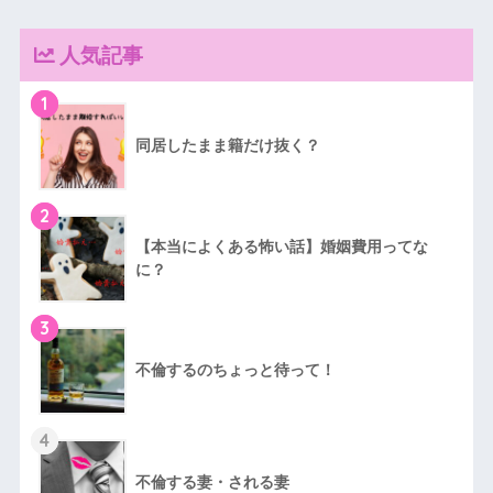
人気記事
1
同居したまま籍だけ抜く？
2
【本当によくある怖い話】婚姻費用ってな
に？
3
不倫するのちょっと待って！
4
不倫する妻・される妻