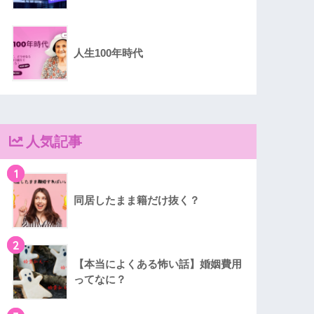
人生100年時代
人気記事
1
同居したまま籍だけ抜く？
2
【本当によくある怖い話】婚姻費用
ってなに？