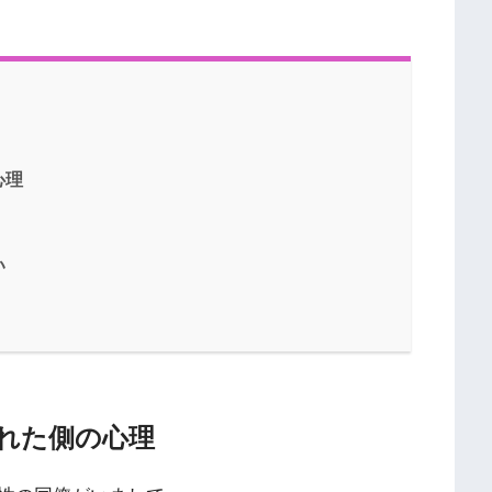
心理
い
れた側の心理