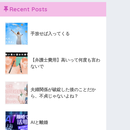
Recent Posts
手放せば入ってくる
【弁護士費用】高いって何度も言わ
ないで
夫婦関係が破綻した後のことだか
ら、不貞じゃないよね？
AIと離婚